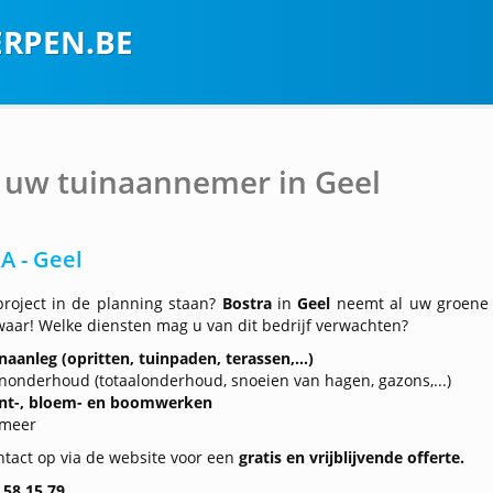
RPEN.BE
 uw tuinaannemer in Geel
A - Geel
project in de planning staan?
Bostra
in
Geel
neemt al uw groene
aar! Welke diensten mag u van dit bedrijf verwachten?
naanleg (opritten, tuinpaden, terassen,...)
nonderhoud (totaalonderhoud, snoeien van hagen, gazons,...)
ant-, bloem- en boomwerken
 meer
tact op via de website voor een
gratis en vrijblijvende offerte.
 58 15 79