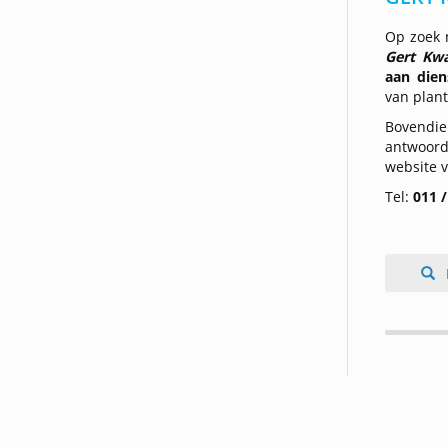
Op zoek 
Gert Kw
aan dien
van plant
Bovendie
antwoor
website 
Tel:
011 /