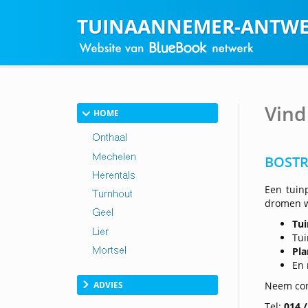
TUINAANNEMER-ANTWE
Vind
HOME
BOSTR
Een tuin
dromen w
Tui
Tui
Pl
En
ADVIES
Neem con
Tel:
014 /