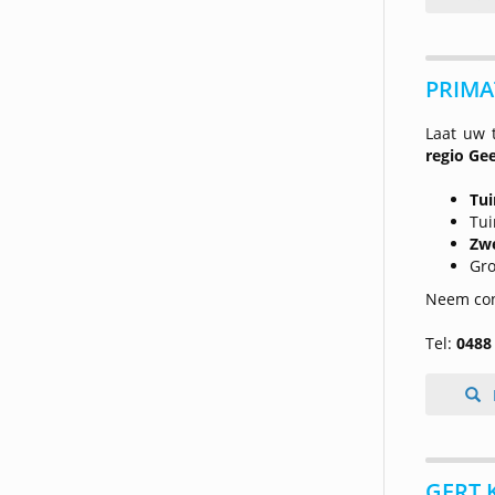
PRIMA
Laat uw 
regio Ge
Tui
Tu
Zw
Gro
Neem con
Tel:
0488
GERT 