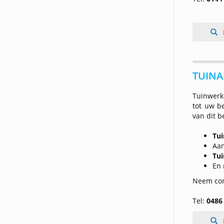
TUINA
Tuinwerk
tot uw b
van dit b
Tu
Aan
Tui
En 
Neem con
Tel:
0486 